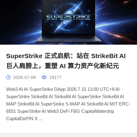
SuperStrike 正式启航：站在 StrikeBit AI
巨人肩膀上，重塑 AI 算力资产化新纪元
2026-07-08
19177
Web3 AI AI SuperStrike DApp 2026 7 15 13:00 UTC+8 AI
SuperStrike StrikeBit AI StrikeBit AI SuperStrike StrikeBit AI
MAP StrikeBit AI SuperStrike S-MAP AI StrikeBit AI MIT ERC-
6551 SuperStrike AI Web3 DeFi FBG CapitalWaterdrip
CapitalDePIN X ...