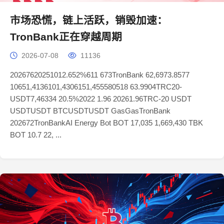
市场恐慌，链上活跃，销毁加速：
TronBank正在穿越周期
2026-07-08
11136
20267620251012.652%611 673TronBank 62,6973.8577
10651,4136101,4306151,455580518 63.9904TRC20-
USDT7,46334 20.5%2022 1.96 20261.96TRC-20 USDT
USDTUSDT BTCUSDTUSDT GasGasTronBank
202672TronBankAI Energy Bot BOT 17,035 1,669,430 TBK
BOT 10.7 22, ...