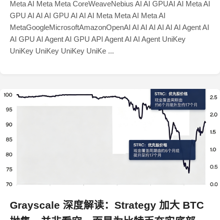
Meta AI Meta Meta CoreWeaveNebius AI AI GPUAI AI Meta AI
GPU AI AI AI GPU AI AI AI Meta Meta AI Meta AI
MetaGoogleMicrosoftAmazonOpenAI AI AI AI AI AI AI Agent AI
AI GPU AI Agent AI GPU API Agent AI AI Agent UniKey
UniKey UniKey UniKey UniKe ...
Grayscale 深度解读：Strategy 加大 BTC