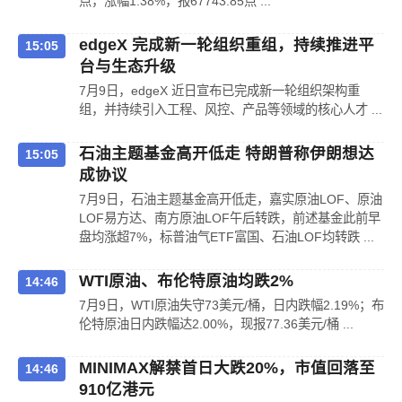
点，涨幅1.38%，报67743.85点 ...
edgeX 完成新一轮组织重组，持续推进平
15:05
台与生态升级
7月9日，edgeX 近日宣布已完成新一轮组织架构重
组，并持续引入工程、风控、产品等领域的核心人才 ...
石油主题基金高开低走 特朗普称伊朗想达
15:05
成协议
7月9日，石油主题基金高开低走，嘉实原油LOF、原油
LOF易方达、南方原油LOF午后转跌，前述基金此前早
盘均涨超7%，标普油气ETF富国、石油LOF均转跌 ...
WTI原油、布伦特原油均跌2%
14:46
7月9日，WTI原油失守73美元/桶，日内跌幅2.19%；布
伦特原油日内跌幅达2.00%，现报77.36美元/桶 ...
MINIMAX解禁首日大跌20%，市值回落至
14:46
910亿港元