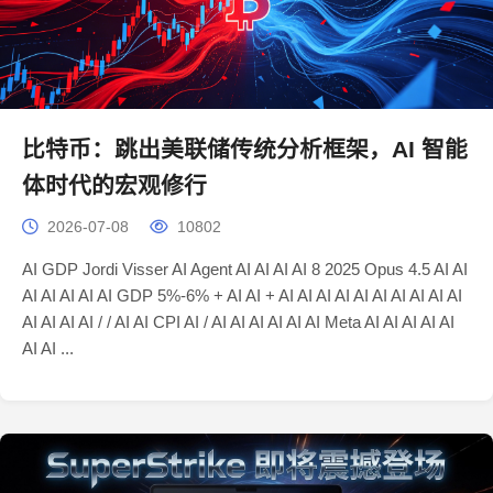
比特币：跳出美联储传统分析框架，AI 智能
体时代的宏观修行
2026-07-08
10802
AI GDP Jordi Visser AI Agent AI AI AI AI 8 2025 Opus 4.5 AI AI
AI AI AI AI AI GDP 5%-6% + AI AI + AI AI AI AI AI AI AI AI AI AI
AI AI AI AI / / AI AI CPI AI / AI AI AI AI AI AI Meta AI AI AI AI AI
AI AI ...