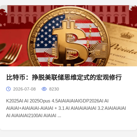
比特币：挣脱美联储思维定式的宏观修行
2026-07-08
8230
K2025AI AI 2025Opus 4.5AIAIAIAIAIGDP2026AI AI
AIAIAI+AIAIAIAI-AIAIAI + 3.1 AI AIAIAIAIAIAI 3.2 AIAIAIAIAI
AI AIAIAIAI2100AI AIAIAI ...