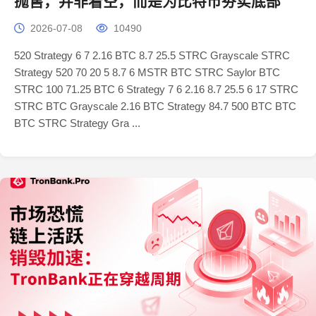
抛售，并非看空，而是为比特币夯实底部
2026-07-08
10490
520 Strategy 6 7 2.16 BTC 8.7 25.5 STRC Grayscale STRC
Strategy 520 70 20 5 8.7 6 MSTR BTC STRC Saylor BTC
STRC 100 71.25 BTC 6 Strategy 7 6 2.16 8.7 25.5 6 17 STRC
STRC BTC Grayscale 2.16 BTC Strategy 84.7 500 BTC BTC
BTC STRC Strategy Gra ...